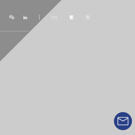
EN
繁
简