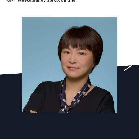
www.asianet-sprg.com.hk/